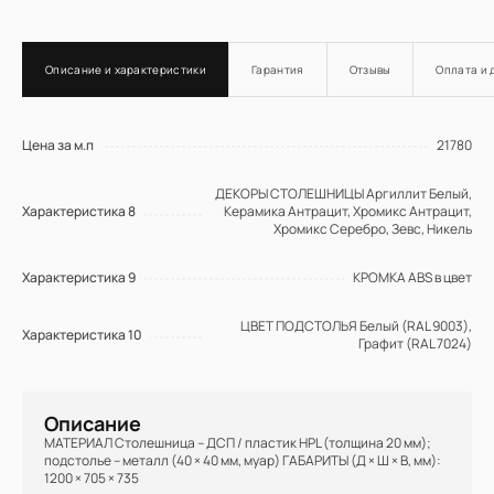
Описание и характеристики
Гарантия
Отзывы
Оплата и 
Цена за м.п
21780
ДЕКОРЫ СТОЛЕШНИЦЫ Аргиллит Белый,
Характеристика 8
Керамика Антрацит, Хромикс Антрацит,
Хромикс Серебро, Зевс, Никель
Характеристика 9
КРОМКА ABS в цвет
ЦВЕТ ПОДСТОЛЬЯ Белый (RAL 9003),
Характеристика 10
Графит (RAL 7024)
Описание
МАТЕРИАЛ Столешница – ДСП / пластик HPL (толщина 20 мм);
подстолье – металл (40 × 40 мм, муар) ГАБАРИТЫ (Д × Ш × В, мм):
1200 × 705 × 735