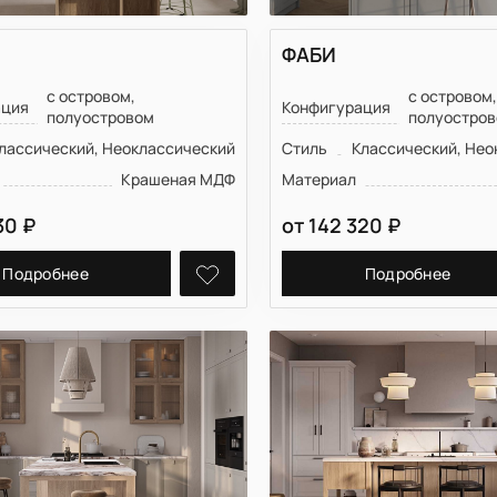
ФАБИ
с островом,
с островом
ация
Конфигурация
полуостровом
полуостро
лассический, Неоклассический
Стиль
Классический, Нео
Крашеная МДФ
Материал
30
₽
от
142 320
₽
Подробнее
Подробнее