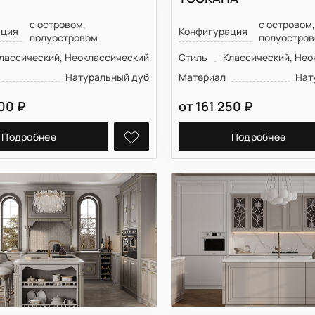
ский
Крашеная МДФ
ЛМДФ
с островом,
с островом
ация
Конфигурация
полуостровом
полуостро
МДФ
лассический, Неоклассический
Стиль
Классический, Нео
Массив дуба
Натуральный дуб
Материал
Нат
200
₽
от
161 250
₽
Подробнее
Подробнее