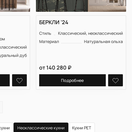
БЕРКЛИ '24
,
Стиль
Классический, неоклассический
вом
Материал
Натуральная ольха
классический
уральный дуб
от
140 280
₽
Подробнее
кухни
Неоклассические кухни
Кухни PET