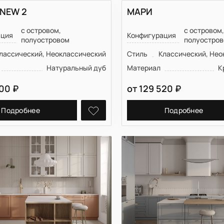
 NEW 2
МАРИ
с островом,
с островом
ация
Конфигурация
полуостровом
полуостро
лассический, Неоклассический
Стиль
Классический, Нео
Натуральный дуб
Материал
К
200
₽
от
129 520
₽
Подробнее
Подробнее