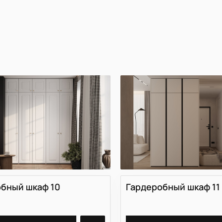
Материал
бный шкаф 10
Гардеробный шкаф 11
й
PET
й
Акрил