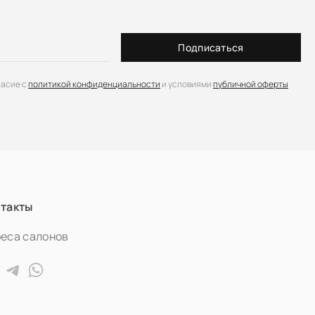
Подписаться
ласие с
политикой конфиденциальности
и условиями
публичной оферты
такты
еса салонов