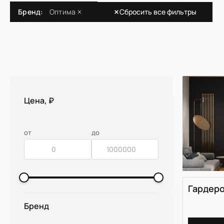
Шкафы и гардеробные ОПТИМА
Сбросить все фильтры
Бренд:
Оптима
Корпусная мебель ОПТИМА
Перейти на страницу ОПТИМА
Цена, ₽
от
до
Кухни
Конфигурация
Стиль
Гардеро
П-образная
Классически
Бренд
г-образная
Современны