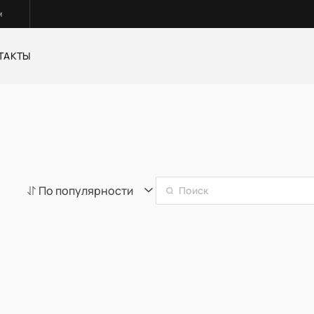
м
ТАКТЫ
ные и раздвижные систем
Корпусная мебель
Стулья
По популярности