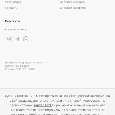
Распродажа
Доставка и сборка
Контакты
Оплата и рассрочка
Контакты
Адреса салонов
Политика конфиденциальности
Публичная оферта
© Кухни ЗОВ, 2011-2026
Кухни ЗОВ © 2011-2026. Все права защищены. Копирование информации
c сайта разрешено только при наличии активной гиперссылки на
первоисточник.
Карта сайта
Обращаем Ваше внимание на то, что
данный Интернет-сайт https://zov-piter.ru носит исключительно
информационный характер и ни при каких условиях не является