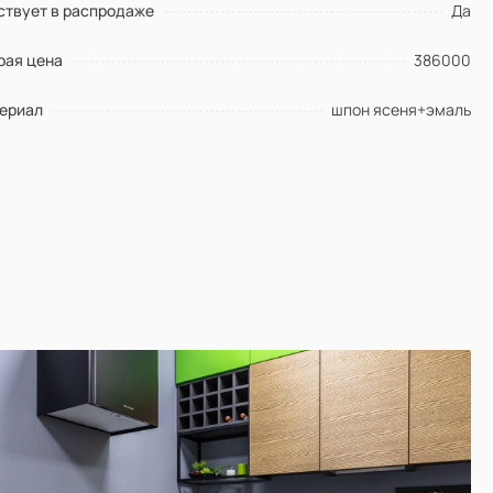
ствует в распродаже
Да
рая цена
386000
ериал
шпон ясеня+эмаль