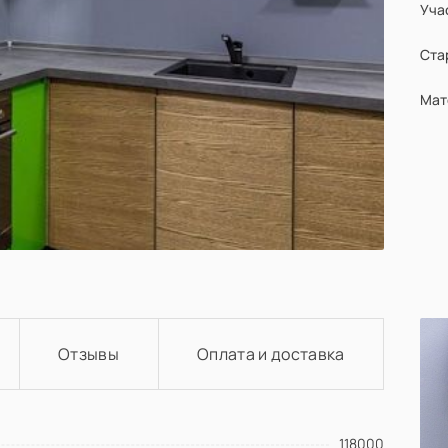
Уча
Ста
Мат
Отзывы
Оплата и доставка
Материал
й
PET
й
Акрил
118000