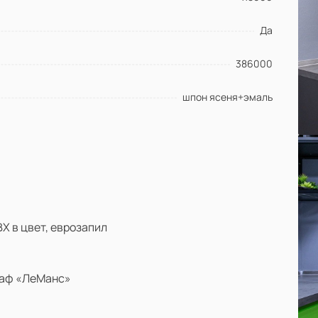
ский
Крашеная МДФ
ЛМДФ
Да
МДФ
386000
Массив дуба
шпон ясеня+эмаль
Х в цвет, еврозапил
каф «ЛеМанс»