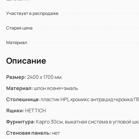
полуостровом
неоклассиче
с островом
Участвует в распродаже
Старая цена
Материал
Смотреть больше в каталоге
Описание
Корпусная мебель
Размер:
2400 х 1700 мм.
Категория
Гостиная
Материал:
шпон ясеня+эмаль
Офис / Кабинет
Столешница:
пластик HPL хромикс антрацид+кромка ПВ
Спальня
Ящики:
HETTICH
Прихожая
Фурнитура:
Карго 30см, выкатная система в угловой ш
Ванная
Стеновая панель:
нет
Смотреть больше в каталоге