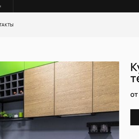
м
ТАКТЫ
ные и раздвижные систем
Корпусная мебель
К
Стулья
т
от