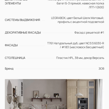
ЭЛЕМЕНТЫ
багет Б-3 прямой, навесная полка
ЛГП-1(600)
LEGRABOX, цвет Белый Шелк Матовый;
СИСТЕМЫ ВЫДВИЖЕНИЯ
профиль с акцентной подсветкой
ДЕКОРАТИВНЫЕ ФАСАДЫ
Фасад с решеткой #1
Т761 Натуральный дуб, цвет NCS S 6030-R
ФАСАДЫ
/ #183 (масловоск Бесцветный)
СТОЛЕШНИЦА
Пластик HPL, 38 мм, декор Версаль
Бренд
ЗОВ