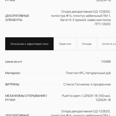
РУЧКИ
GZNOR-18
Опора декоративная ОД-12(820),
ДЕКОРАТИВНЫЕ
пилястра #14, плинтус мебельный ПМ-1,
ЭЛЕМЕНТЫ
багет Б-3 прямой, навесная полка
ЛГП-1(600)
LEGRABOX, цвет Белый Шелк Матовый;
СИСТЕМЫ ВЫДВИЖЕНИЯ
профиль с акцентной подсветкой
Описание и характеристики
Гарантия
Отзывы
Оплата и 
ДЕКОРАТИВНЫЕ ФАСАДЫ
Фасад с решеткой #1
Цена за м.п
110988
Т761 Натуральный дуб, цвет NCS S 6030-R
ФАСАДЫ
/ #183 (масловоск Бесцветный)
Материал
Пластик HPL, Натуральный дуб
СТОЛЕШНИЦА
Пластик HPL, 38 мм, декор Версаль
ВИТРИНЫ
Cтекло Тисненое-4 прозрачное
Бренд
ЗОВ
МЕХАНИЗМЫ ОТКРЫВАНИЯ /
Push to open / UZNOR-18 (160 мм),
РУЧКИ
GZNOR-18
Опора декоративная ОД-12(820),
ДЕКОРАТИВНЫЕ
пилястра #14, плинтус мебельный ПМ-1,