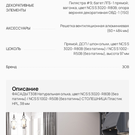
Пилястра #9; багет ЛГБ - 1 прямой;
ДЕКОРАТИВНЫЕ
вагонка, цвет NCS S 3020 - R80B; опора
ЭЛЕМЕНТЫ
верхняя декоративная ОВД - 1 (150)
Решетка вентиляционная алюминиевая
АКСЕССУАРЫ
(60 × 484 мм)
Прямой, ДСП / шпон ольхи, цвет NCS S
ЦОКОЛЬ
3020 - R80B (без патины) / NCS S 1002 -
R50B (без патины), высота 97 мм
Бренд
ЗОВ
Описание
ФАСАДЫ Т308 Натуральная ольха, цвет NCS S 3020 - R80B (без
патины) / NCS S 1002 - R50B (без патины) СТОЛЕШНИЦА Пластик
HPL, 38 мм