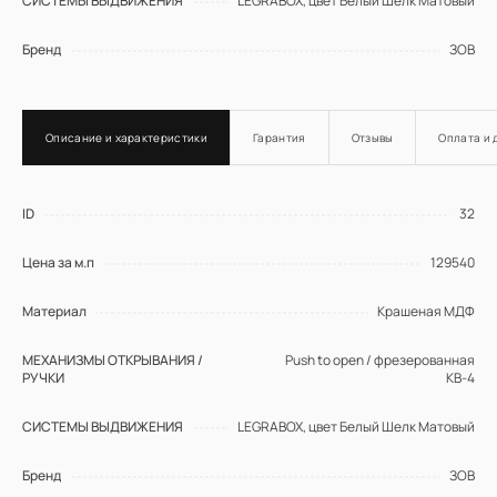
СИСТЕМЫ ВЫДВИЖЕНИЯ
LEGRABOX, цвет Белый Шелк Матовый
Бренд
ЗОВ
Описание и характеристики
Гарантия
Отзывы
Оплата и 
ID
32
Цена за м.п
129540
Материал
Крашеная МДФ
МЕХАНИЗМЫ ОТКРЫВАНИЯ /
Push to open / фрезерованная
РУЧКИ
КВ-4
СИСТЕМЫ ВЫДВИЖЕНИЯ
LEGRABOX, цвет Белый Шелк Матовый
Бренд
ЗОВ