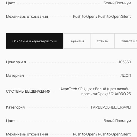
Цвет
Белый Премиум
Механизмы открывания
Push to Open / Push to Open Silent
Бренд
ЗОВ
Описание и характеристики
Гарантия
Отзывы
Оплата и 
Цена за м.п
105860
Материал
ЛДСП
AvanTech YOU, цвет Белый (цвет дизайн-
СИСТЕМЫ ВЫДВИЖЕНИЯ
профиля Орех) / QUADRO 25
Категория
ГАРДЕРОБНЫЕ ШКАФЫ
Цвет
Белый Премиум
Механизмы открывания
Push to Open / Push to Open Silent