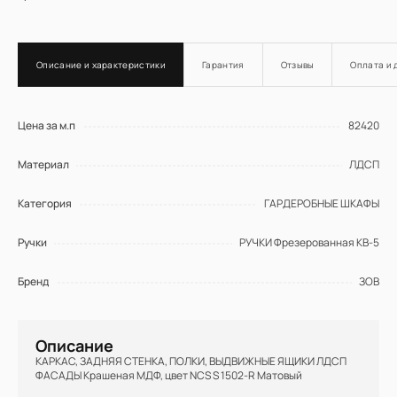
Описание и характеристики
Гарантия
Отзывы
Оплата и 
Цена за м.п
82420
Материал
ЛДСП
Категория
ГАРДЕРОБНЫЕ ШКАФЫ
Ручки
РУЧКИ Фрезерованная КВ-5
Бренд
ЗОВ
Описание
КАРКАС, ЗАДНЯЯ СТЕНКА, ПОЛКИ, ВЫДВИЖНЫЕ ЯЩИКИ ЛДСП
ФАСАДЫ Крашеная МДФ, цвет NCS S 1502-R Матовый