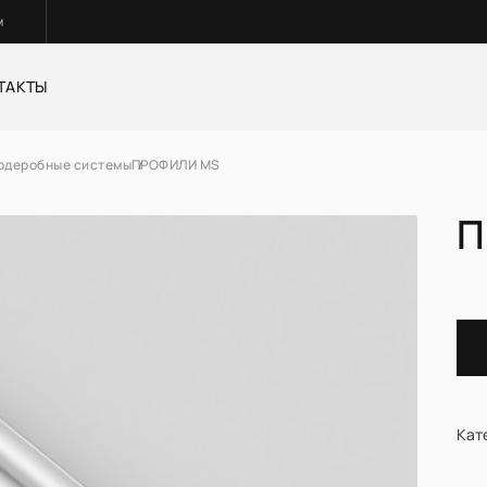
м
ТАКТЫ
рдеробные системы
ПРОФИЛИ MS
ные и раздвижные систем
Корпусная мебель
П
Стулья
Кат