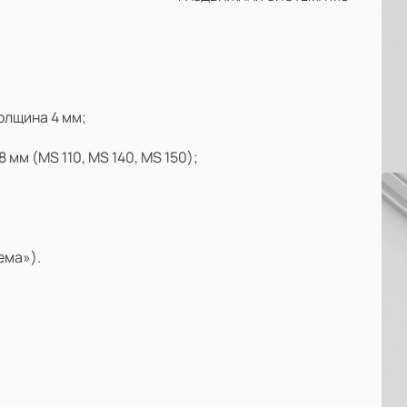
ский
Крашеная МДФ
ЛМДФ
МДФ
Массив дуба
олщина 4 мм;
8 мм (MS 110, MS 140, MS 150);
ема»).