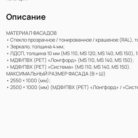
полуостровом
неоклассиче
с островом
Описание
МАТЕРИАЛ ФАСАДОВ
• Стекло прозрачное / тонированное / крашеное (RAL), т
Смотреть больше в каталоге
• Зеркало, толщина 4 мм;
• ЛДСП, толщина 10 мм (MS 110, MS 120, MS 140, MS 150), 1
• МДФ/ПВХ (PET) «Лонгфорд» (MS 110, MS 140, MS 150);
Корпусная мебель
• МДФ/ПВХ (PET) «Система» (MS 110, MS 140, MS 150).
МАКСИМАЛЬНЫЙ РАЗМЕР ФАСАДА (В × Ш)
Категория
• 2550 × 1000 (мм);
Гостиная
• 2500 × 1000 (мм) (МДФ/ПВХ (PET) «Лонгфорд» / «Сист
Офис / Кабинет
Спальня
Прихожая
Ванная
Смотреть больше в каталоге